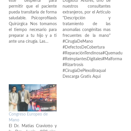
éste despierta para
Dogliotti Andres, uno de
permitir que el paciente
nuestros consultantes
pueda transitarla de forma
extranjeros, por el Artículo
saludable. Psicoprofilaxis
"Descripción y
Quirúrgica Nos tomamos
tratamiento de las
el tiempo necesario para
anomalías congénitas mas
preparar a tu hijo y a ti
frecuentes de la mano"
ante una cirugía. Las…
#CirugiaDeMano
#DefectosDeCobertura
#ReparaciónTendinosa#Quemaduras
#ReimplantesDigitales#Malformacion
#Rizartrosis
#CirugíaDePlexoBraqual
Descarga Gratis Aqui
Congreso Europeo de
Mano
El Dr. Matías Craviotto y