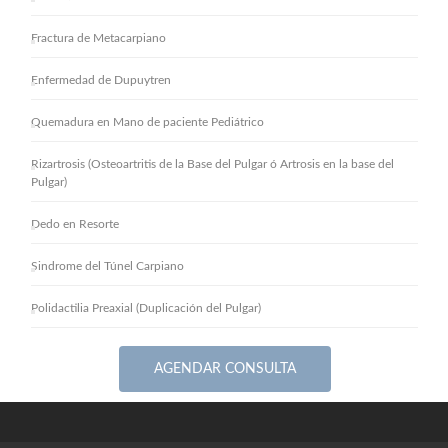
Fractura de Metacarpiano
Enfermedad de Dupuytren
Quemadura en Mano de paciente Pediátrico
Rizartrosis (Osteoartritis de la Base del Pulgar ó Artrosis en la base del
Pulgar)
Dedo en Resorte
Sindrome del Túnel Carpiano
Polidactilia Preaxial (Duplicación del Pulgar)
AGENDAR CONSULTA