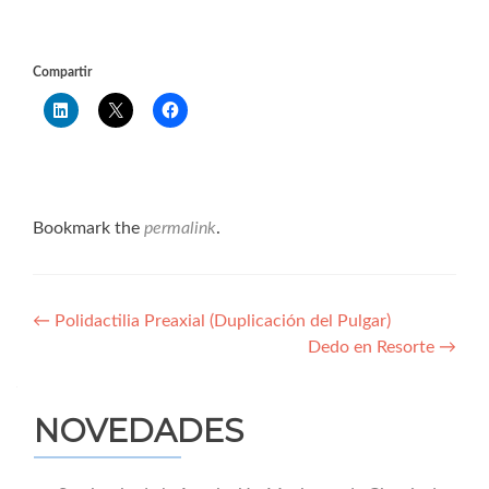
Compartir
Bookmark the
permalink
.
Navegación
←
Polidactilia Preaxial (Duplicación del Pulgar)
Dedo en Resorte
→
de
entradas
NOVEDADES