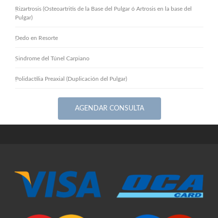
Rizartrosis (Osteoartritis de la Base del Pulgar ó Artrosis en la base del
Pulgar)
Dedo en Resorte
Sindrome del Túnel Carpiano
Polidactilia Preaxial (Duplicación del Pulgar)
AGENDAR CONSULTA