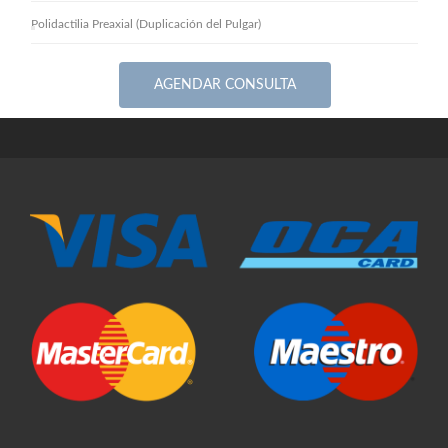
Polidactilia Preaxial (Duplicación del Pulgar)
AGENDAR CONSULTA