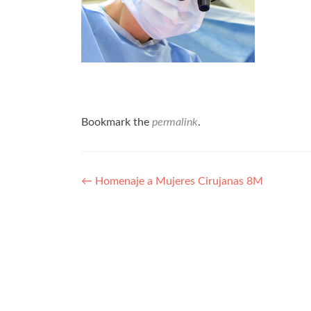
Bookmark the
permalink
.
Navegación
←
Homenaje a Mujeres Cirujanas 8M
de
entradas