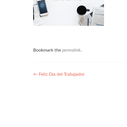
Bookmark the
permalink
.
Navegación
←
Feliz Día del Trabajador
de
entradas