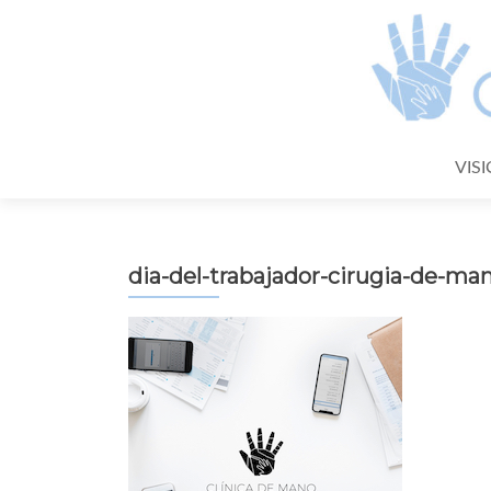
Skip
VIS
to
content
dia-del-trabajador-cirugia-de-ma