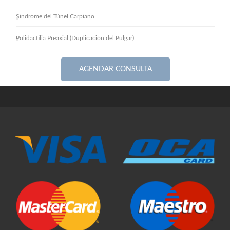
Sindrome del Túnel Carpiano
Polidactilia Preaxial (Duplicación del Pulgar)
AGENDAR CONSULTA