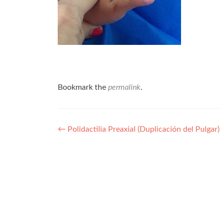
Bookmark the
permalink
.
Navegación
←
Polidactilia Preaxial (Duplicación del Pulgar)
de
entradas