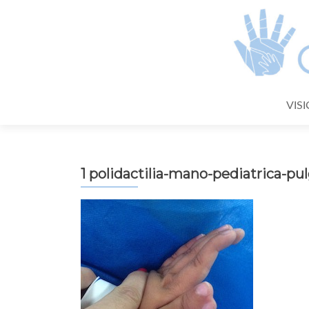
Skip
VIS
to
content
1 polidactilia-mano-pediatrica-pu