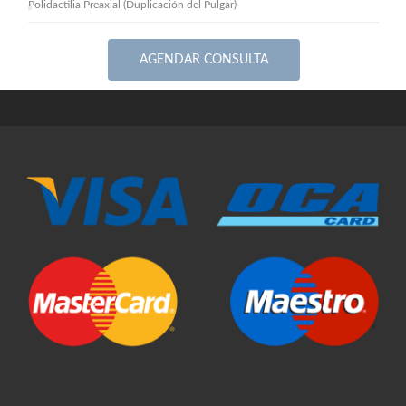
Polidactilia Preaxial (Duplicación del Pulgar)
AGENDAR CONSULTA