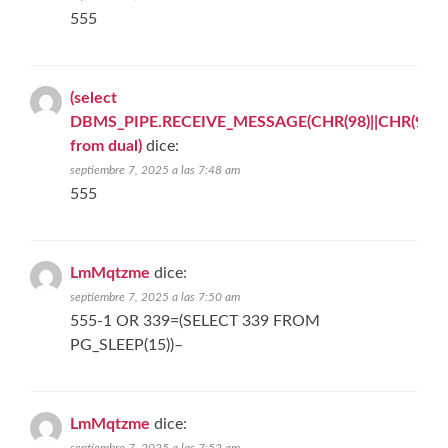
555
(select
DBMS_PIPE.RECEIVE_MESSAGE(CHR(98)||CHR(98)||C
from dual)
dice:
septiembre 7, 2025 a las 7:48 am
555
LmMqtzme
dice:
septiembre 7, 2025 a las 7:50 am
555-1 OR 339=(SELECT 339 FROM
PG_SLEEP(15))–
LmMqtzme
dice: